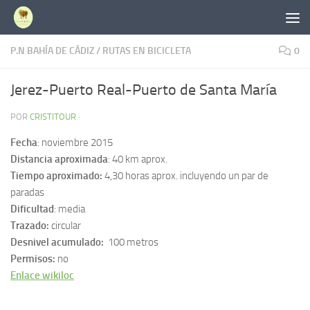
Saltar al contenido
P.N BAHÍA DE CÁDIZ
/
RUTAS EN BICICLETA
0
Jerez-Puerto Real-Puerto de Santa María
POR
CRISTITOUR
·
Fecha
: noviembre 2015
Distancia aproximada
: 40 km aprox.
Tiempo aproximado:
4,30 horas aprox. incluyendo un par de
paradas
Dificultad
: media
Trazado:
circular
Desnivel acumulado:
100 metros
Permisos:
no
Enlace wikiloc