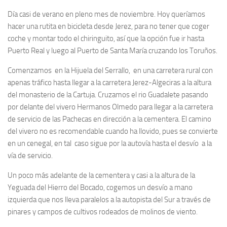
Día casi de verano en pleno mes de noviembre. Hoy queríamos
hacer una rutita en bicicleta desde Jerez, para no tener que coger
coche y montar todo el chiringuito, así que la opción fue ir hasta
Puerto Real y luego al Puerto de Santa María cruzando los Toruños.
Comenzamos en la Hijuela del Serrallo, en una carretera rural con
apenas tráfico hasta llegar a la carretera Jerez-Algeciras a la altura
del monasterio de la Cartuja. Cruzamos el rio Guadalete pasando
por delante del vivero Hermanos Olmedo para llegar a la carretera
de servicio de las Pachecas en dirección a la cementera. El camino
del vivero no es recomendable cuando ha llovido, pues se convierte
en un cenegal, en tal caso sigue por la autovía hasta el desvío a la
vía de servicio.
Un poco más adelante de la cementera y casi a la altura de la
Yeguada del Hierro del Bocado, cogemos un desvío a mano
izquierda que nos lleva paralelos a la autopista del Sur a través de
pinares y campos de cultivos rodeados de molinos de viento.