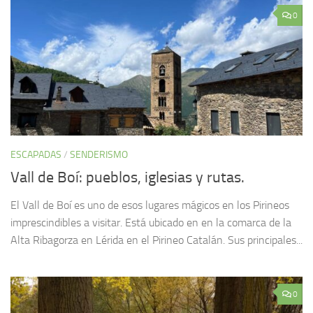
0
ESCAPADAS
/
SENDERISMO
Vall de Boí: pueblos, iglesias y rutas.
El Vall de Boí es uno de esos lugares mágicos en los Pirineos
imprescindibles a visitar. Está ubicado en en la comarca de la
Alta Ribagorza en Lérida en el Pirineo Catalán. Sus principales...
0