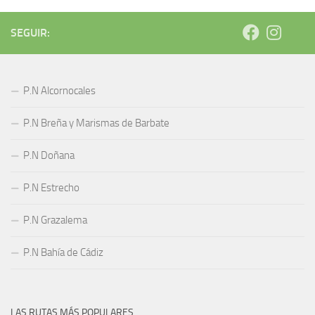
SEGUIR:
P.N Alcornocales
P.N Breña y Marismas de Barbate
P.N Doñana
P.N Estrecho
P.N Grazalema
P.N Bahía de Cádiz
LAS RUTAS MÁS POPULARES